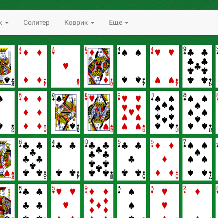
к
Солитер
Коврик
Еще