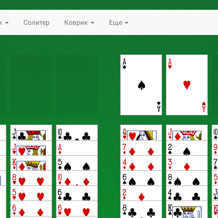
к
Солитер
Коврик
Еще