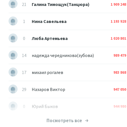
21
Галина Тимощук(Танцюра)
1 909 248
1
Нина Савельева
1 193 928
0
Люба Артемьева
1 020 801
14
надежда чередникова(зубова)
989 479
17
михаил рогалев
983 868
29
Назаров Виктор
947 050
0
Юрий Быков
944 980
Посмотреть все
3
Валера Миналта
852 506