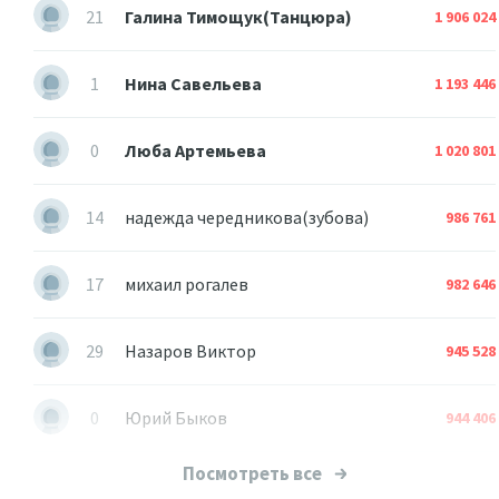
21
Галина Тимощук(Танцюра)
1 906 024
1
Нина Савельева
1 193 446
0
Люба Артемьева
1 020 801
14
надежда чередникова(зубова)
986 761
17
михаил рогалев
982 646
29
Назаров Виктор
945 528
0
Юрий Быков
944 406
Посмотреть все
3
Валера Миналта
852 180