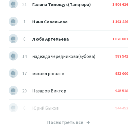
21
Галина Тимощук(Танцюра)
1 906 616
1
Нина Савельева
1 193 446
0
Люба Артемьева
1 020 801
14
надежда чередникова(зубова)
987 541
17
михаил рогалев
983 000
29
Назаров Виктор
945 528
0
Юрий Быков
944 452
Посмотреть все
3
Валера Миналта
852 180