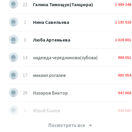
21
Галина Тимощук(Танцюра)
1 909 248
1
Нина Савельева
1 193 928
0
Люба Артемьева
1 020 801
14
надежда чередникова(зубова)
989 551
17
михаил рогалев
983 954
29
Назаров Виктор
947 068
0
Юрий Быков
944 980
Посмотреть все
3
Валера Миналта
852 506