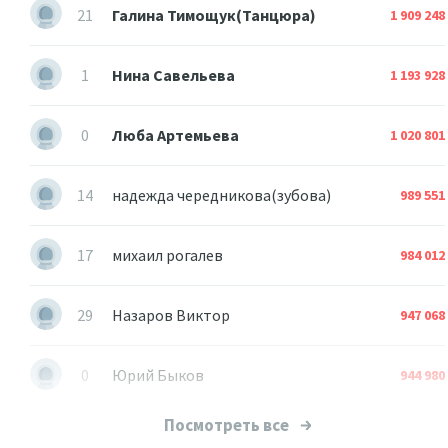
21
Галина Тимощук(Танцюра)
1 909 248
1
Нина Савельева
1 193 928
0
Люба Артемьева
1 020 801
14
надежда чередникова(зубова)
989 551
17
михаил рогалев
984 012
29
Назаров Виктор
947 068
0
Юрий Быков
944 980
Посмотреть все
3
Валера Миналта
852 506